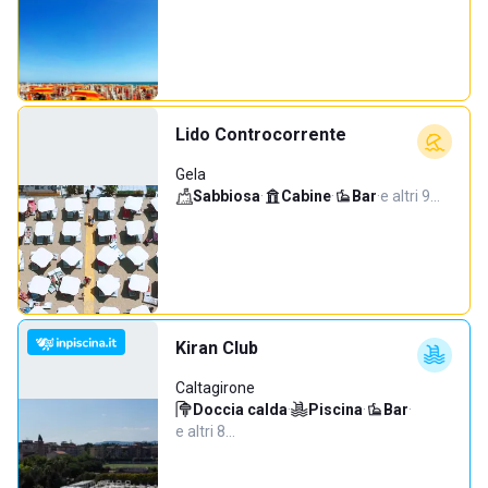
Lido Controcorrente
Gela
Sabbiosa
·
Cabine
·
Bar
·
e altri 9…
Kiran Club
Caltagirone
Doccia calda
·
Piscina
·
Bar
·
e altri 8…