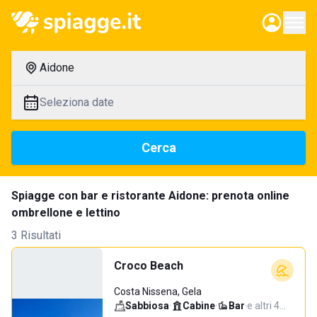
Aidone
Seleziona date
Cerca
Spiagge con bar e ristorante Aidone: prenota online
ombrellone e lettino
3 Risultati
Croco Beach
Costa Nissena, Gela
Sabbiosa
·
Cabine
·
Bar
·
e altri 4…