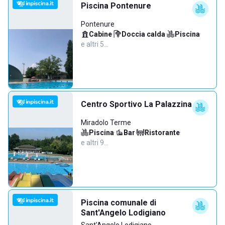
Piscina Pontenure
Pontenure
Cabine
·
Doccia calda
·
Piscina
·
e altri 5…
Centro Sportivo La Palazzina
Miradolo Terme
Piscina
·
Bar
·
Ristorante
·
e altri 9…
Piscina comunale di
Sant'Angelo Lodigiano