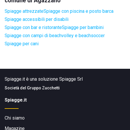
comune di Agazzano
Spiagge attrezzate
Spiagge con piscina e posto barca
Spiagge accessibili per disabili
Spiagge con bar e ristorante
Spiagge per bambini
Spiagge con campi di beachvolley e beachsoccer
Spiagge per cani
Spiagge.it è una soluzione Spiagge Srl
Società del
Gruppo Zucchetti
Spiagge.it
Chi siamo
Magazine