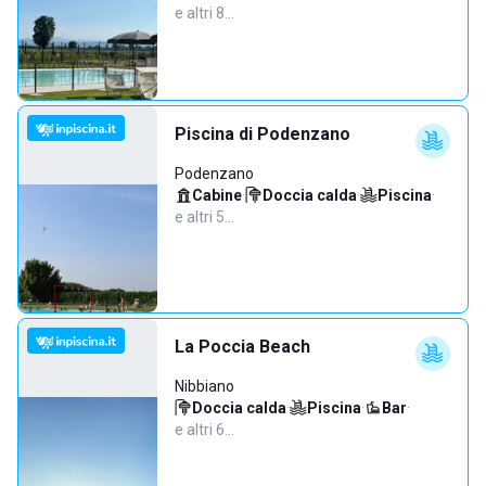
e altri 8…
Piscina di Podenzano
Podenzano
Cabine
·
Doccia calda
·
Piscina
·
e altri 5…
La Poccia Beach
Nibbiano
Doccia calda
·
Piscina
·
Bar
·
e altri 6…