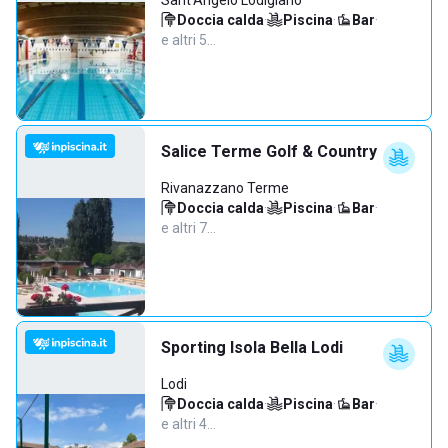
Sant'Angelo Lodigiano
Doccia calda
·
Piscina
·
Bar
·
e altri 5…
Salice Terme Golf & Country
Rivanazzano Terme
Doccia calda
·
Piscina
·
Bar
·
e altri 7…
Sporting Isola Bella Lodi
Lodi
Doccia calda
·
Piscina
·
Bar
·
e altri 4…