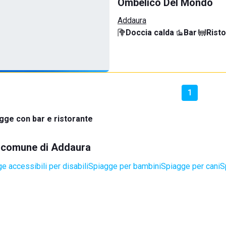
Ombelico Del Mondo
Addaura
Doccia calda
·
Bar
·
Rist
1
gge con bar e ristorante
el comune di Addaura
e accessibili per disabili
Spiagge per bambini
Spiagge per cani
S