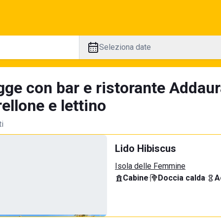
Seleziona date
gge con bar e ristorante Addaur
llone e lettino
ti
Lido Hibiscus
Isola delle Femmine
Cabine
·
Doccia calda
·
A