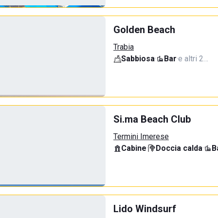
Golden Beach
Trabia
Sabbiosa
·
Bar
·
e altri 2…
Si.ma Beach Club
Termini Imerese
Cabine
·
Doccia calda
·
B
Lido Windsurf