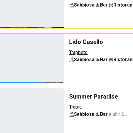
Sabbiosa
·
Bar
·
Ristoran
Lido Casello
Trappeto
Sabbiosa
·
Bar
·
Ristoran
Summer Paradise
Trabia
Sabbiosa
·
Bar
·
e altri 2…