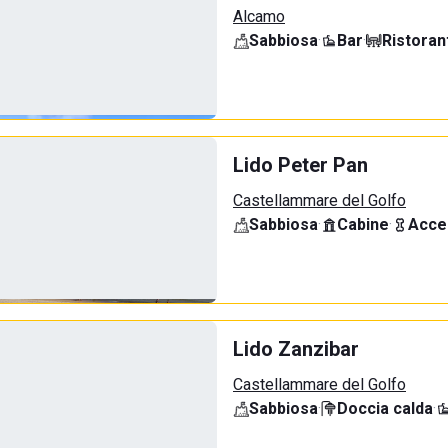
Alcamo
Sabbiosa
·
Bar
·
Ristoran
Lido Peter Pan
Castellammare del Golfo
Sabbiosa
·
Cabine
·
Acce
Lido Zanzibar
Castellammare del Golfo
Sabbiosa
·
Doccia calda
·