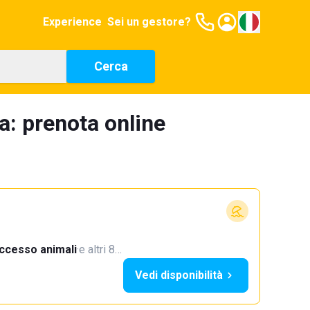
Experience
Sei un gestore?
Cerca
a: prenota online
ccesso animali
·
e altri 8…
Vedi disponibilità