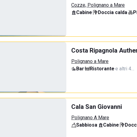
Cozze, Polignano a Mare
Cabine
·
Doccia calda
·
P
Costa Ripagnola Authe
Polignano a Mare
Bar
·
Ristorante
·
e altri 4…
Cala San Giovanni
Polignano A Mare
Sabbiosa
·
Cabine
·
Docci