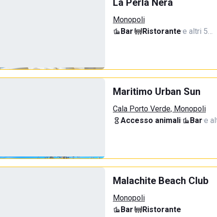
La Perla Nera
Monopoli
Bar
·
Ristorante
·
e altri 5…
Maritimo Urban Sun
Cala Porto Verde, Monopoli
Accesso animali
·
Bar
·
e al
Malachite Beach Club
Monopoli
Bar
·
Ristorante