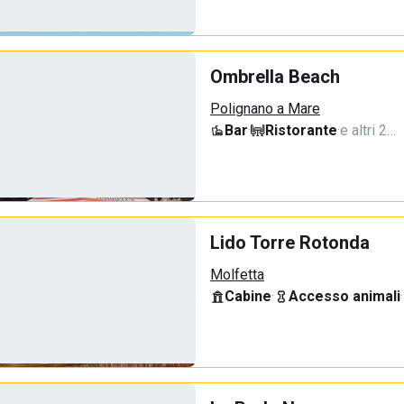
Ombrella Beach
Polignano a Mare
Bar
·
Ristorante
·
e altri 2…
Lido Torre Rotonda
Molfetta
Cabine
·
Accesso animali
·