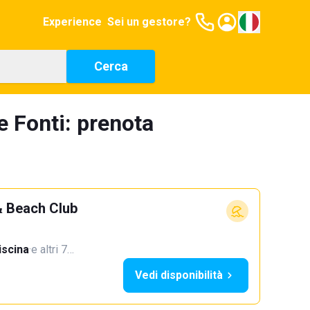
Experience
Sei un gestore?
Cerca
e Fonti: prenota
& Beach Club
iscina
·
e altri 7…
Vedi disponibilità