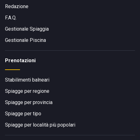
Sabbiadoro con i collegamenti disponibili e proseguire poi
Redazione
verso il lungomare con linee locali, taxi o a piedi. A piedi: se
F.A.Q.
ti trovi già nella zona centrale di Lignano Sabbiadoro, la
struttura è raggiungibile seguendo Lungomare Trieste fino
Gestionale Spiaggia
all’area Sabbiadoro 13.
Gestionale Piscina
Prenotazioni
Stabilimenti balneari
Spiagge per regione
Spiagge per provincia
Spiagge per tipo
Spiagge per località più popolari