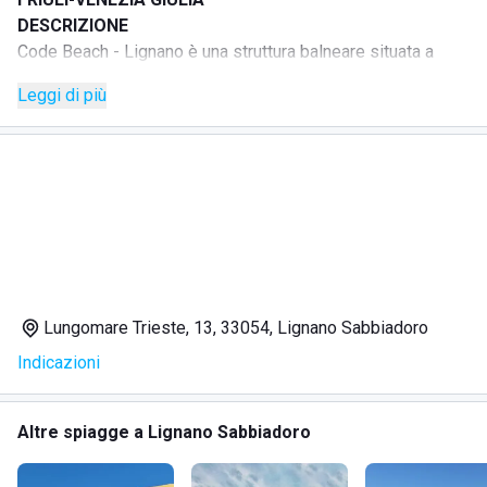
DESCRIZIONE
Code Beach - Lignano è una struttura balneare situata a
Lignano Sabbiadoro, presso l’area Sabbiadoro 13 - Lido
Leggi di più
City, lungo Lungomare Trieste.
La struttura offre servizi spiaggia pensati per vivere il mare
con comfort e praticità, con ombrelloni stagionali e
giornalieri, lettini prendisole, cabine private, prima fila fronte
mare e area VIP.
Completano l’offerta servizi dedicati alla permanenza in
spiaggia, come docce, servizi igienici, deposito
attrezzature, assistenza bagnanti, Wi-Fi gratuito e ricarica
dispositivi elettronici.
Lungomare Trieste, 13, 33054, Lignano Sabbiadoro
SERVIZI
Indicazioni
Ombrelloni stagionali
Ombrelloni giornalieri
Lettini prendisole
Altre spiagge a Lignano Sabbiadoro
Cabine private
Prima fila fronte mare