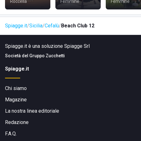
Roccella
Femmine
Femmine
Spiagge.it
Sicilia
Cefalù
Beach Club 12
Spiagge.it è una soluzione Spiagge Srl
Società del
Gruppo Zucchetti
Spiagge.it
Chi siamo
Magazine
La nostra linea editoriale
Redazione
F.A.Q.