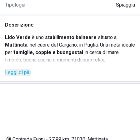
Tipologia
Spiaggia
Descrizione
Lido Verde
è uno
stabilimento balneare
situato a
Mattinata
, nel cuore del Gargano, in Puglia. Una meta ideale
per
famiglie, coppie e buongustai
in cerca di mare
limpido, buona cucina e momenti di puro relax.
Lo stabilimento offre un’esperienza completa:
accesso
Leggi di più
diretto al mare cristallino
, una
cucina gourmet con
piatti locali
,
vini selezionati
e ombrelloni ben distanziati
per godersi la giornata in tranquillità. Un’oasi pensata per chi
ama la bellezza, il gusto e il comfort.
SERVIZI OFFERTI
Spiaggia attrezzata
con ombrelloni, lettini e zone
Contrada Funni - 27,99 km, 71030, Mattinata