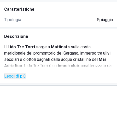
Caratteristiche
Tipologia
Spiaggia
Descrizione
Il
Lido Tre Torri
sorge a
Mattinata
sulla costa
meridionale del promontorio del Gargano, immerso tra ulivi
secolari e ciottoli bagnati dalle acque cristalline del
Mar
Adriatico
. Lido Tre Torri è un
beach club
, caratterizzato da
uno stile semplice e mediterraneo, desideroso di attrarre
Leggi di più
un pubblico alla ricerca di relax e svago.
Situato nel cuore della piana di Mattinata, lo stabilimento
offre vari servizi:
Bar
, light lunch
Terrazza relax