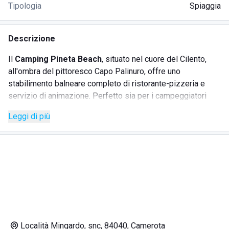
Tipologia
Spiaggia
Descrizione
Il
Camping Pineta Beach
, situato nel cuore del Cilento,
all'ombra del pittoresco Capo Palinuro, offre uno
stabilimento balneare completo di ristorante-pizzeria e
servizio di animazione. Perfetto sia per i campeggiatori
che per i vacanzieri, è possibile alloggiare in confortevoli
Leggi di più
bungalow in pietra o in muratura. I campeggiatori possono
usufruire della spiaggia libera accanto allo stabilimento,
mentre chi sceglie di affittare un bungalow avrà a
disposizione un ombrellone, un lettino e una sdraio.
Immerso in una pineta curata, il lungo arenile sabbioso si
estende dall'Arco Naturale di Palinuro a Marina di Camerota.
Il camping offre anche uno snack bar, un minimarket e
diverse attività di intrattenimento per bambini.
Località Mingardo, snc, 84040, Camerota