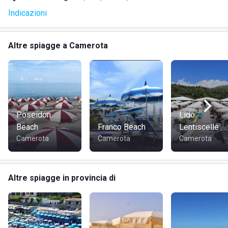
SERVIZI
Indicazioni
Parcheggio privato non custodito
Dotazione di ombrellone, lettino e sdraio per ogni
Altre spiagge a Camerota
alloggio
Servizi igienici con docce calde e fredde
Parco giochi per bambini
American bar
Ristorante immerso nella pineta
Campo di calcetto
Poseidon
Lido
Arena per spettacoli
Beach
Franco Beach
Lentiscelle
Camerota
Camerota
Camerota
DOVE SI TROVA IL CAMPING PINETA BEACH
Altre spiagge in provincia di
Il Camping Pineta Beach si trova a sud di
Capo Palinuro
,
una splendida formazione di roccia nel Parco Nazionale del
Cilento e Vallo di Diano. Questa riserva naturale è famosa
per le sue acque incontaminate e le grotte sottomarine,