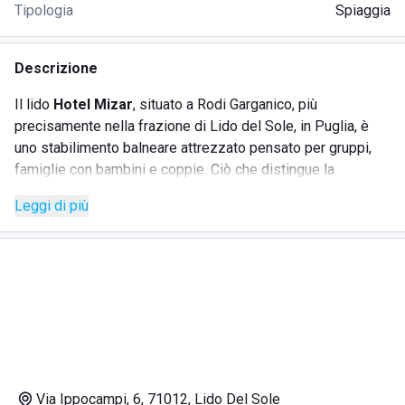
Tipologia
Spiaggia
Descrizione
Il lido
Hotel Mizar
, situato a Rodi Garganico, più
precisamente nella frazione di Lido del Sole, in Puglia, è
uno stabilimento balneare attrezzato pensato per gruppi,
famiglie con bambini e coppie. Ciò che distingue la
spiaggia è l'accurata pulizia degli spazi, la presenza di aree
Leggi di più
dedicate al divertimento e ai bambini, ma soprattutto il
clima cordiale e disteso che consente a chiunque di
divertirsi in compagnia. La spiaggia
Hotel Mizar
offre
ombrelloni e lettini distanziati, pensati per chiunque
desideri godersi rilassanti giornate in riva al mare. Il lido
Hotel Mizar
si trova inoltre a pochi passi dal centro di Lido
del Sole, in prossimità di bar, negozi e ristoranti.
SERVIZI
Via Ippocampi, 6, 71012, Lido Del Sole