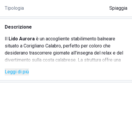
Tipologia
Spiaggia
Descrizione
Il
Lido Aurora
è un accogliente stabilimento balneare
situato a Corigliano Calabro, perfetto per coloro che
desiderano trascorrere giornate all'insegna del relax e del
divertimento sulla costa calabrese. La struttura offre una
vasta gamma di servizi per rendere la tua esperienza al
Leggi di più
mare indimenticabile e confortevole.
SERVIZI
Noleggio lettini e ombrelloni per godere del sole in
totale comodità
Ristorante sul mare, dove poter assaporare piatti locali
e gustare un pranzo con vista mare