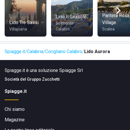
Foggia, snc, a Corigliano Calabro. Lo stabilimento è
facilmente accessibile in auto e dista pochi chilometri dal
centro del comune, rendendolo una destinazione comoda
Pantera Rosa
Lido Il Girasole
per una giornata di sole e mare.
Lido Tre Sassi
Village
Belmonte
Villapiana
Calabro
Scalea
Spiagge.it
Calabria
Corigliano Calabro
Lido Aurora
Spiagge.it è una soluzione Spiagge Srl
Società del
Gruppo Zucchetti
Spiagge.it
Chi siamo
Magazine