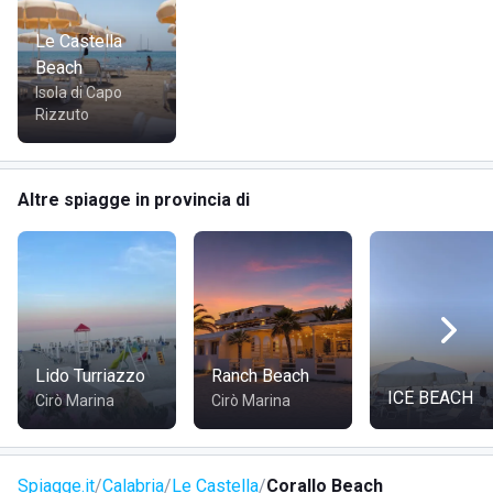
Le Castella
Beach
Isola di Capo
Rizzuto
Altre spiagge in provincia di
Lido Turriazzo
Ranch Beach
ICE BEACH
Cirò Marina
Cirò Marina
Spiagge.it
Calabria
Le Castella
Corallo Beach