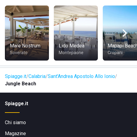
La struttura è situata presso Via Lombardi Lungomare, a
Sant'Andrea Apostolo dello Ionio
, in provincia di
Catanzaro.
COME RAGGIUNGERE JUNGLE BEACH
Si può accedere allo stabilimento tramite il lungomare,
Mare Nostrum
Lido Medea
Mapapi Beac
dunque si trova nelle vicinanze del centro abitato; è
Soverato
Montepaone
Cropani
facilmente raggiungibile a piedi, in bicicletta, in auto o con i
mezzi pubblici.
Spiagge.it
Calabria
Sant'Andrea Apostolo Allo Ionio
Jungle Beach
Spiagge.it
Chi siamo
Magazine