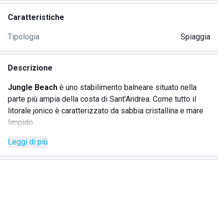
Caratteristiche
Tipologia
Spiaggia
Descrizione
Jungle Beach
è uno stabilimento balneare situato nella
parte più ampia della costa di Sant’Andrea. Come tutto il
litorale jonico è caratterizzato da sabbia cristallina e mare
limpido.
I clienti del Jungle Beach possono usufruire di area
relax
,
Leggi di più
bar, ristorante e servizi igienici.
Lo staff del Jungle Beach è sempre disponibile in ogni
momento della giornata e la cortesia di quest'ultimo riesce
a mettere tutti gli ospiti a proprio agio, creando un ambiente
allegro e familiare tipico della Calabria.
Da quest’anno è attivo il servizio per consumare cibo e
bevande comodamente sotto l’ombrellone e consentire ai