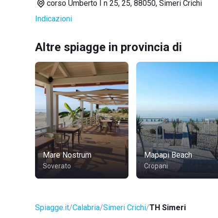
corso Umberto I n 25, 25, 88050, Simeri Crichi
Indicazioni
Altre spiagge in provincia di
Mare Nostrum
Mapapi Beach
Soverato
Cropani
Spiagge.it
Calabria
Simeri Crichi
TH Simeri