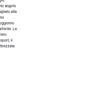
gio.
esto angolo
gliato alle
nno
soggiorno
eferite. La
rammi
port, il
attrezzata