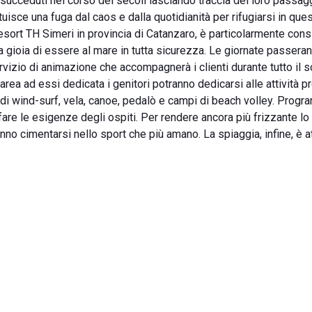
 succeduti nel corso dei secoli lasciando traccia del loro passag
tuisce una fuga dal caos e dalla quotidianità per rifugiarsi in qu
Resort TH Simeri in provincia di Catanzaro, è particolarmente consi
 gioia di essere al mare in tutta sicurezza. Le giornate passera
servizio di animazione che accompagnerà i clienti durante tutto il 
rea ad essi dedicata i genitori potranno dedicarsi alle attività pr
si di wind-surf, vela, canoe, pedalò e campi di beach volley. Prog
are le esigenze degli ospiti. Per rendere ancora più frizzante lo s
anno cimentarsi nello sport che più amano. La spiaggia, infine, è 