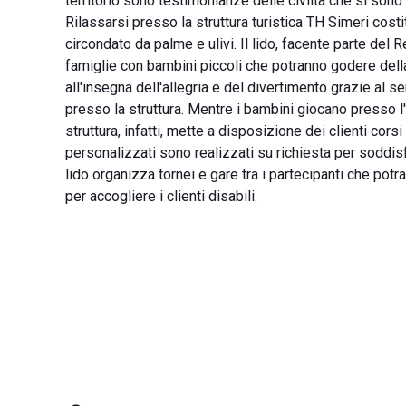
territorio sono testimonianze delle civiltà che si sono
Rilassarsi presso la struttura turistica TH Simeri costi
circondato da palme e ulivi. Il lido, facente parte del 
famiglie con bambini piccoli che potranno godere della
all'insegna dell'allegria e del divertimento grazie al 
presso la struttura. Mentre i bambini giocano presso l'a
struttura, infatti, mette a disposizione dei clienti cor
personalizzati sono realizzati su richiesta per soddisf
lido organizza tornei e gare tra i partecipanti che potr
per accogliere i clienti disabili.