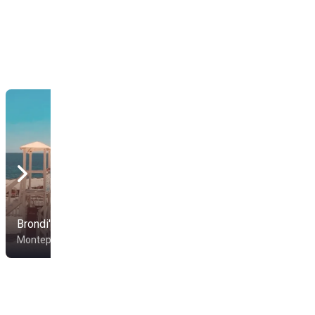
Brondi's Beach
Lido Moon Beach
Montepaone
Catanzaro