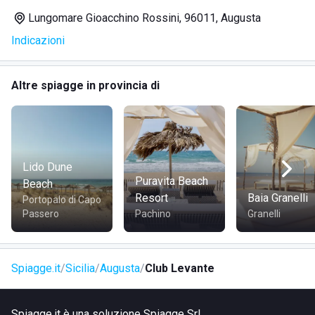
Lungomare Gioacchino Rossini, 96011, Augusta
Indicazioni
Altre spiagge in provincia di
Lido Dune
Puravita Beach
Beach
Resort
Baia Granelli
Portopalo di Capo
Passero
Pachino
Granelli
Spiagge.it
Sicilia
Augusta
Club Levante
Spiagge.it è una soluzione Spiagge Srl