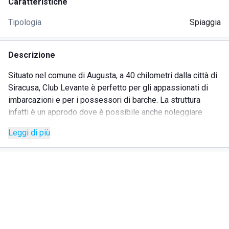
Caratteristiche
Tipologia
Spiaggia
Descrizione
Situato nel comune di Augusta, a 40 chilometri dalla città di
Siracusa, Club Levante è perfetto per gli appassionati di
imbarcazioni e per i possessori di barche. La struttura
infatti è un approdo dove è possibile anche noleggiare
barche a vela per una giornata in mare aperto, lasciando la
Leggi di più
propria auto nel parcheggio annesso.
Il bar offre un'ampia varietà di cibi e bevande da colazione
fino ad aperitivo. Il Club Levante pensa anche
all'intrattenimento, con serate ed eventi a tema per tutte le
età, come le serate danzanti dedicate al liscio. Per i più
piccoli, è possibile trovare un'area giochi attrezzata.
È possibile inoltre accedere al club, al bar e alla zona
imbarcazioni anche con i cani.