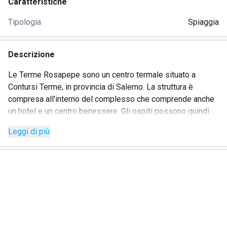
Caratteristiche
Tipologia
Spiaggia
Descrizione
Le Terme Rosapepe sono un centro termale situato a
Contursi Terme, in provincia di Salerno. La struttura è
compresa all'interno del complesso che comprende anche
un hotel e un centro benessere. Gli ospiti possono quindi
usufruire dei servizi dell'hotel ma anche di un check-up
Leggi di più
medico completo gratuito. A seconda delle indicazioni,
infatti, i clienti potranno effettuare, oltre ai classici
trattamenti termali, anche la balneoterapia. Presso la
struttura ricettiva vi è un ristorante e una sala dedicata alla
colazione. Chi lo desidera potrà trascorrere piacevoli ore di
relax anche negli spazi esterni, immersi nel verde. I clienti,
al momento della prenotazione, potranno scegliere diverse
soluzioni tra quelle proposte.