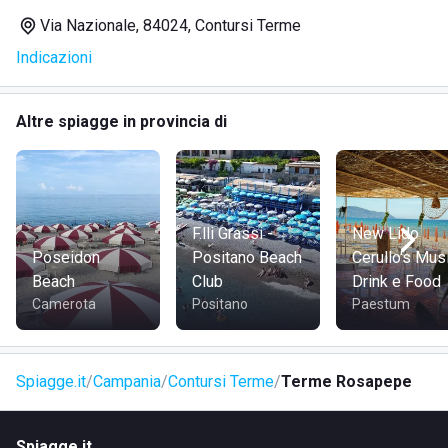
Per ciò che concerne le cure termali, quelle effettuabili
Via Nazionale, 84024, Contursi Terme
presso le Terme Rosapepe sono: bagni termali, massaggi,
Indicazioni
fanghi, aerosol, doccia micronizzata, idromassaggio,
irrigazioni vaginali, doccia nasale micronizzata, inalazioni a
getto, irrigazioni nasali e molti altri.
Altre spiagge in provincia di
F.lli Grassi -
New Lido
Poseidon
Positano Beach
Cerullo's Musi
Beach
Club
Drink e Food
Camerota
Positano
Paestum
Spiagge.it
Campania
Contursi Terme
Terme Rosapepe
Spiagge.it