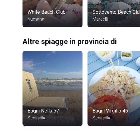
White Beach Club
Sottovento Beach Clu
Numana
Marcelli
Altre spiagge in provincia di
Bagni Nella 57
Bagni Virgilio 46
Senigallia
Senigallia