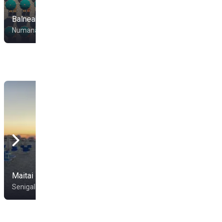
Balneare Europa
La Bussola
Numana
Numana
Maitai
Bagni Giuliana 12
Senigallia
Senigallia