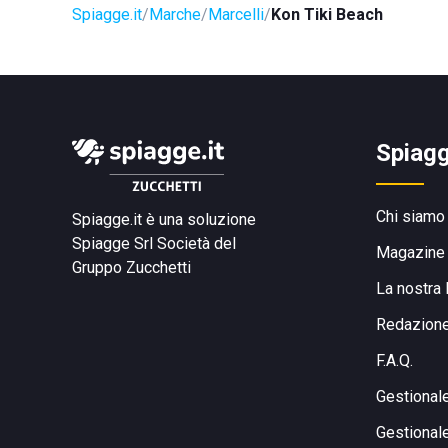
Spiagge.it
Marche
Marcelli
Kon Tiki Beach
Spiagg
Chi siamo
Spiagge.it è una soluzione
Spiagge Srl
Società del
Magazine
Gruppo Zucchetti
La nostra 
Redazion
F.A.Q.
Gestional
Gestional