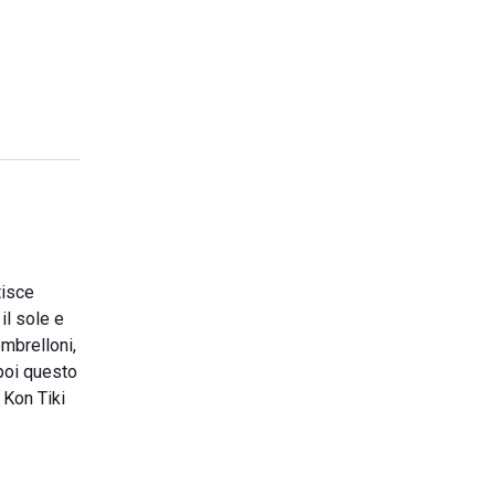
tisce
il sole e
ombrelloni,
 poi questo
 Kon Tiki