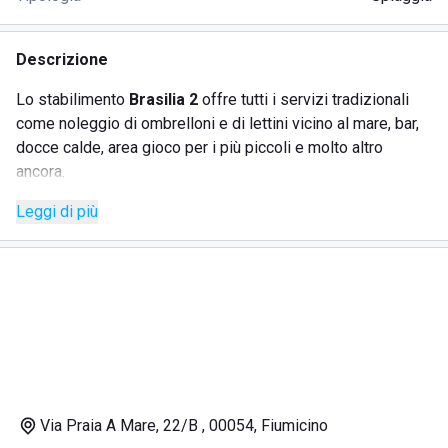
Descrizione
Lo stabilimento
Brasilia 2
offre tutti i servizi tradizionali
come noleggio di ombrelloni e di lettini vicino al mare, bar,
docce calde, area gioco per i più piccoli e molto altro
ancora.
La spiaggia ed il tratto di mare antistante viene sempre
Leggi di più
sorvegliato
dal servizio di salvataggio presente 7 giorni
su 7.
Oltre al bar dove gustare degli spuntini, è presente anche
un ristorante dove assaggiare i piatti tipici della tradizione
laziale ma anche piatti a base di pesce (fresco, appena
pescato nel mare vicino).
Vengono anche organizzati moltissimi
eventi
, sia privati
(come ad esempio feste di compleanno) sia per tutti gli
ospiti (come serate di musica dal vivo o di ballo).
Via Praia A Mare, 22/B , 00054, Fiumicino
La zona di Fiumicino è
strategica
per chi vuole visitare una