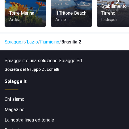
Maccarese
, in provincia di Roma.
Stabilimento
Torre Marina
Il Tritone Beach
Tirreno
COME RAGGIUNGERE BRASILIA 2
Ardea
Anzio
Ladispoli
Si può accedere allo stabilimento tramite il lungomare,
dunque si trova nelle vicinanze del centro abitato; è
Spiagge.it
Lazio
Fiumicino
Brasilia 2
facilmente raggiungibile a piedi, in bicicletta, in auto o con i
mezzi pubblici.
Spiagge.it è una soluzione Spiagge Srl
Società del
Gruppo Zucchetti
Spiagge.it
Chi siamo
Magazine
La nostra linea editoriale