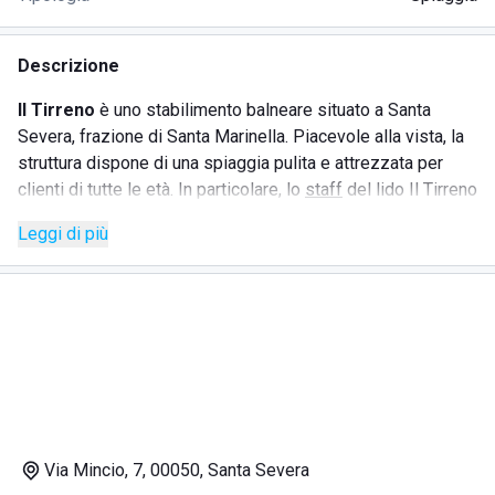
Descrizione
Il Tirreno
è uno stabilimento balneare situato a Santa
Severa, frazione di Santa Marinella. Piacevole alla vista, la
struttura dispone di una spiaggia pulita e attrezzata per
clienti di tutte le età. In particolare, lo
staff
del lido Il Tirreno
ha a cuore la
sicurezza
dei bagnanti. Soprattutto per i più
Leggi di più
piccoli e per gli anziani dispone di
bagnini
vigili e preparati
sempre disponibili.
Questo stabilimento balneare vanta numerose recensioni
positive per la struttura e i servizi, ma ciò che conquista
particolarmente i clienti è la
gentilezza
dello staff.
I servizi offerti da Il Tirreno, nel dettaglio, sono:
Via Mincio, 7, 00050, Santa Severa
Bar;