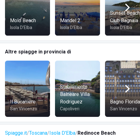
Sunset Beach
Molo Beach
Mandel 2
Club Bagnaia
Isola D'Elba
Isola D'Elba
Isola D'Elba
Altre spiagge in provincia di
Stabilimento
Balneare Villa
Il Bucaniere
Rodriguez
Bagno Florida
San Vincenzo
Capoliveri
San Vincenzo
Spiagge.it
Toscana
Isola D'Elba
Redinoce Beach