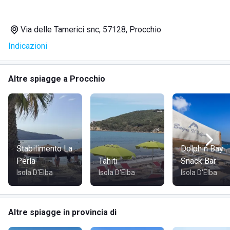
spiaggia in un'area sicura e sorvegliata. Tra i servizi offerti
vi sono anche comode cabine per cambiarsi prima di
Via delle Tamerici snc, 57128, Procchio
lasciare la struttura.
Indicazioni
SERVIZI
Altre spiagge a Procchio
Ristorante sulla spiaggia
Pizze cotte al forno a legna
Specialità a base di pesce
Bar con connessione internet gratuita
Tornei di carte
Stabilimento La
Dolphin Bay
Parcheggio esterno
Perla
Tahiti
Snack Bar
Cabine per cambiarsi
Isola D'Elba
Isola D'Elba
Isola D'Elba
DOVE SI TROVA BAGNI PAOLA
Altre spiagge in provincia di