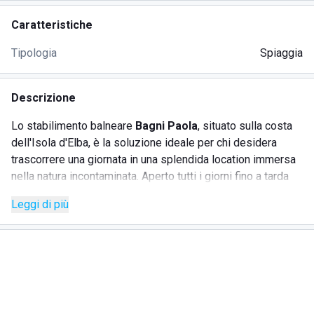
Caratteristiche
Tipologia
Spiaggia
Descrizione
Lo stabilimento balneare
Bagni Paola
, situato sulla costa
dell'Isola d'Elba, è la soluzione ideale per chi desidera
trascorrere una giornata in una splendida location immersa
nella natura incontaminata. Aperto tutti i giorni fino a tarda
sera, lo stabilimento offre ai suoi clienti un elegante
Leggi di più
ristorante sulla spiaggia, famoso per le pizze cotte al forno
a legna e le specialità a base di pesce preparate con
prodotti tipici del territorio toscano. Inoltre, è presente un
bar molto apprezzato dai clienti, con connessione internet
gratuita e sede di appassionanti tornei di carte. Lo
stabilimento dispone anche di un ampio parcheggio
esterno, che consente di lasciare l'auto a pochi metri dalla