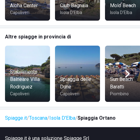
Aloha Center
Club Bagnaia
Molo Beach
Capoliveri
Isola D'Elba
Isola D'Elba
Altre spiagge in provincia di
Stabilimento
Balneare Villa
Spiaggia delle
Sun Beach
Rodriguez
Dune
Baratti
Capoliveri
Capoliveri
Piombino
Spiagge.it
Toscana
Isola D'Elba
Spiaggia Ortano
Spiagge.it è una soluzione Spiagge Srl