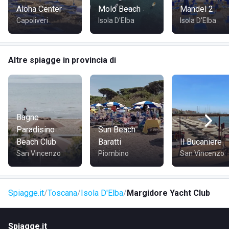
Aloha Center
Molo Beach
Mandel 2
Capoliveri
Isola D'Elba
Isola D'Elba
Altre spiagge in provincia di
Bagno
Paradisino
Sun Beach
Beach Club
Baratti
Il Bucaniere
San Vincenzo
Piombino
San Vincenzo
Spiagge.it
Toscana
Isola D'Elba
Margidore Yacht Club
Spiagge.it