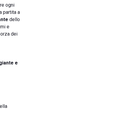
are ogni
 partita a
ante
dello
imi e
 forza dei
giante e
ella