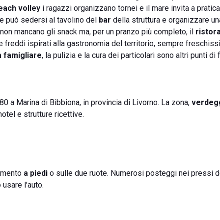
each volley
i ragazzi organizzano tornei e il mare invita a pratic
le può sedersi al tavolino del
bar
della struttura e organizzare una
e non mancano gli snack ma, per un pranzo più completo, il
ristor
e freddi ispirati alla gastronomia del territorio, sempre freschiss
 famigliare
, la pulizia e la cura dei particolari sono altri punti di
80 a Marina di Bibbiona, in provincia di Livorno. La zona,
verdeg
otel e strutture ricettive.
limento
a piedi
o sulle due ruote. Numerosi posteggi nei pressi d
 usare l'auto.