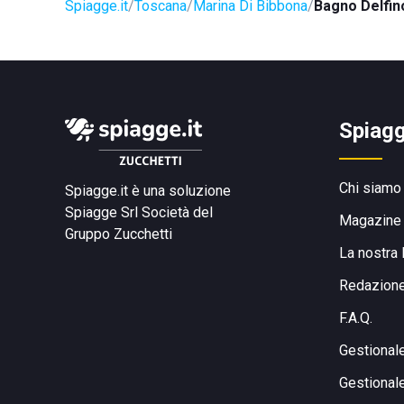
Spiagge.it
Toscana
Marina Di Bibbona
Bagno Delfin
Spiagg
Chi siamo
Spiagge.it è una soluzione
Spiagge Srl
Società del
Magazine
Gruppo Zucchetti
La nostra 
Redazion
F.A.Q.
Gestional
Gestional