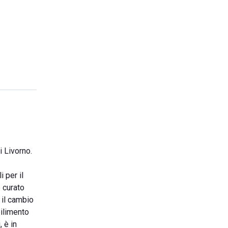
i Livorno.
 per il
e curato
r il cambio
bilimento
, è in