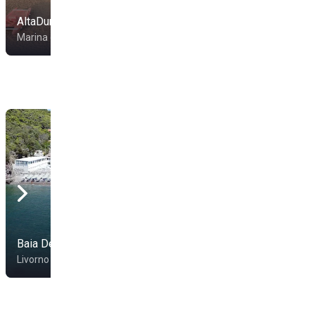
AltaDuna
Marina di Bibbona
Blu Baratti Sport &
Baia Del Rogiolo
Relax
Livorno
Piombino