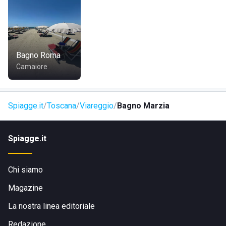
Si può accedere allo stabilimento tramite il lungomare,
dunque si trova nelle vicinanze del centro abitato; è
facilmente raggiungibile a piedi, in bicicletta, in auto o con i
mezzi pubblici.
Bagno Roma
Camaiore
Spiagge.it
Toscana
Viareggio
Bagno Marzia
Spiagge.it
Chi siamo
Magazine
La nostra linea editoriale
Redazione