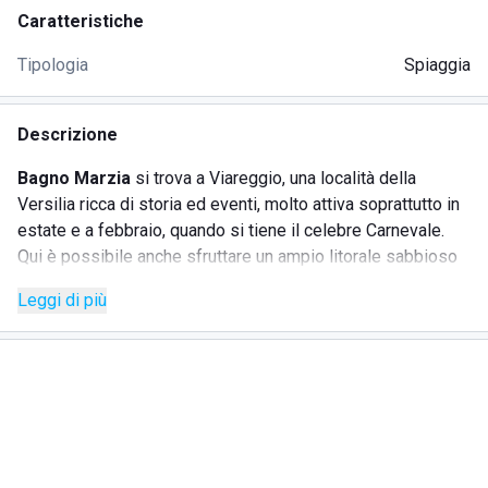
Caratteristiche
Tipologia
Spiaggia
Descrizione
Bagno Marzia
si trova a Viareggio, una località della
Versilia ricca di storia ed eventi, molto attiva soprattutto in
estate e a febbraio, quando si tiene il celebre Carnevale.
Qui è possibile anche sfruttare un ampio litorale sabbioso
e un mare limpido dove nuotare e fare immersioni.
Leggi di più
In particolare, lo stabilimento offre una porzione di spiaggia
attrezzata dove trovare lettini e ombrelloni con servizi
inclusivi anche per le persone diversamente abili. Inoltre, è
presente anche un ristorante dove assaporare i
sapori
della cucina locale dopo una giornata passata al sole,
oppure acquistare uno snack da mangiare tra un tuffo e
l'altro. Chi non ama l'acqua salata può anche tuffarsi nella