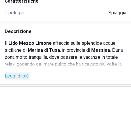
Caratteristiche
Tipologia
Spiaggia
Descrizione
Il
Lido Mezzo Limone
affaccia sulle splendide acque
siciliane di
Marina di Tusa
, in provincia di
Messina
. È una
zona molto tranquilla, dove passare le vacanze in totale
relax, godendo del mare pulito che ha ricevuto più volte la
Bandiera Blu
. La struttura dispone di una
spiaggia privata
Leggi di più
fatta di ciottoli
, su cui gli ombrelloni sono posizionati alla
giusta distanza per garantire la privacy dei clienti.
I
servizi offerti
sono:
noleggio di ombrelloni, sdraio, lettini;
area relax;
ristorante pizzeria;
chiosco bar;