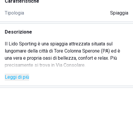
Caratteristiche
Tipologia
Spiaggia
Descrizione
Il Lido Sporting è una spiaggia attrezzata situata sul
lungomare della città di Tore Colonna Sperone (PA) ed è
una vera e propria oasi di bellezza, confort e relax. Più
precisamente si trova in Via Consolare.
Leggi di più
Questa bellissima città è nota per l' accoglienza, l'
ospitalità ed il calore offerti dalle persone del posto, il
gustosissimo cibo, lo splendido mare, pulito e azzurro, e la
spassosa vita notturna.
Questo Lido è localizzato in prossimità di numerosi
alberghi e strutture ricettive. Non solo:da Lido Sporting, è