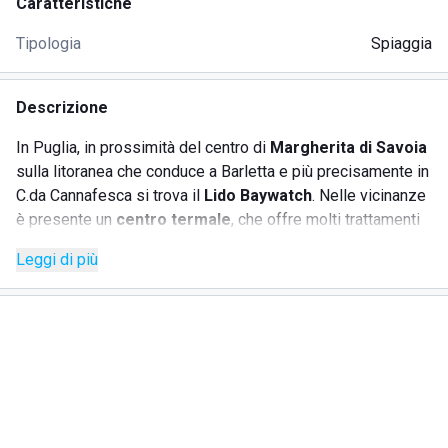
Caratteristiche
Tipologia
Spiaggia
Descrizione
In Puglia, in prossimità del centro di
Margherita di Savoia
sulla litoranea che conduce a Barletta e più precisamente in
C.da Cannafesca si trova il
Lido Baywatch
. Nelle vicinanze
è presente un
centro termale
, che offre molti trattamenti
per la cura e la bellezza del proprio corpo.
Leggi di più
Questo
stabilimento balneare
è collocato in una
posizione tranquilla, dove l'ampia spiaggia è formata da
sabbia di un colore molto scuro, ideale per scopi
terapeutici. Inoltre l'ambiente naturale è molto
caratteristico, in quanto la zona è circondata da
palme
, che
ricreano un'atmosfera esotica ed è stato riconosciuto il
premio
Bandiera Blu
, per la limpidezza del mare.