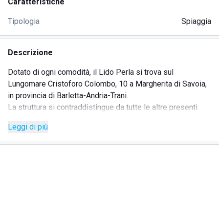
Caratteristiche
Tipologia
Spiaggia
Descrizione
Dotato di ogni comodità, il Lido Perla si trova sul
Lungomare Cristoforo Colombo, 10 a Margherita di Savoia,
in provincia di Barletta-Andria-Trani.
La struttura si contraddistingue da tutte le altre presenti
nella zona per l'atmosfera calda e accogliente riservata agli
Leggi di più
ospiti da parte del personale e dei gestori, cordiali e
disponibili, sempre attenti a soddisfare qualsiasi esigenza.
Il tratto di mare della costa pugliese in cui è collocato lo
stabilimento balneare è caratterizzato da acque
limpidissime e un fondale a specchio, simile a quello di
note località esotiche.
Il Lido Perla, infatti, è un piccolo paradiso immerso in una
natura ancora incontaminata che, in quest'area, mostra tutta