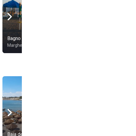
Bagno 72
Lido Venezia
Margherita di Savoia
Margherita di Savoia
Baia dei Pescatori
Gazebo Bay