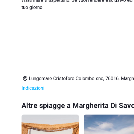
vista mare ti aspettano. Se vuoi rendere esclusivo ed un
tuo giorno.
Lungomare Cristoforo Colombo snc, 76016, Marghe
Indicazioni
Altre spiagge a Margherita Di Sav