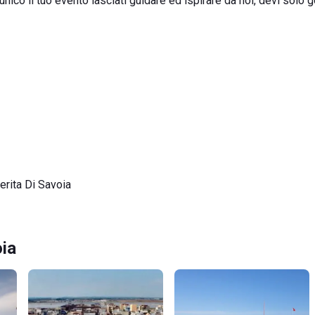
ico il tuo evento lasciati guidare ed ispirare da noi, devi solo go
rita Di Savoia
oia