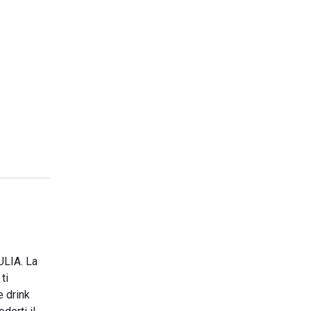
ULIA. La
ti
e drink