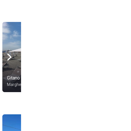
Gitano Cala Salada
Lido Spiaggia Le Dune
Margherita di Savoia
Margherita di Savoia