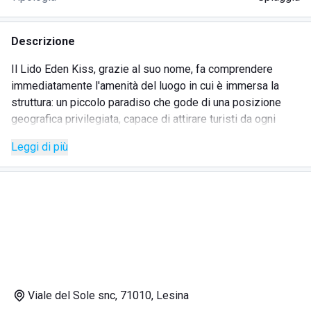
Descrizione
Il Lido Eden Kiss, grazie al suo nome, fa comprendere
immediatamente l'amenità del luogo in cui è immersa la
struttura: un piccolo paradiso che gode di una posizione
geografica privilegiata, capace di attirare turisti da ogni
regione d'Italia.
Leggi di più
Lo stabilimento si trova in Viale del Sole a Lesina Marina, in
provincia di Foggia ed è facilmente raggiungibile in moto o
auto imboccando la SS89, poi la SS673 e infine l'Autostrada
Adriatica A14.
Sia da Foggia che da altre località, è ben collegato dalla
rete del trasporto pubblico di autobus e dalle ferrovie di
Trenitalia.
Il Lido è anche molto noto e apprezzato per il suo
Viale del Sole snc, 71010, Lesina
ristorante di pesce con tavoli vista mare, dove è possibile