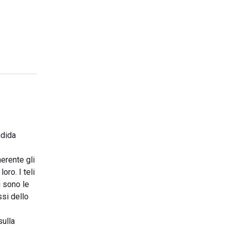
ndida
nerente gli
oro. I teli
i sono le
ssi dello
sulla