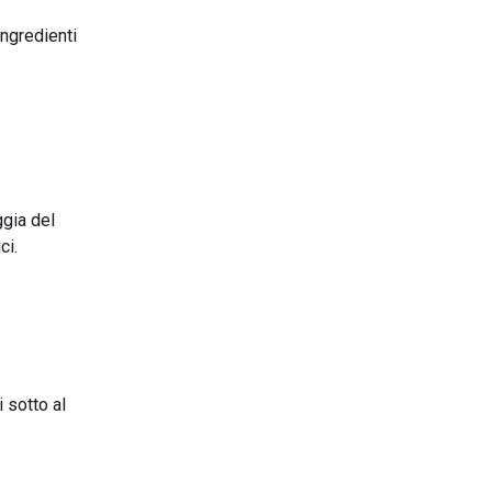
ingredienti
ggia del
ci.
 sotto al