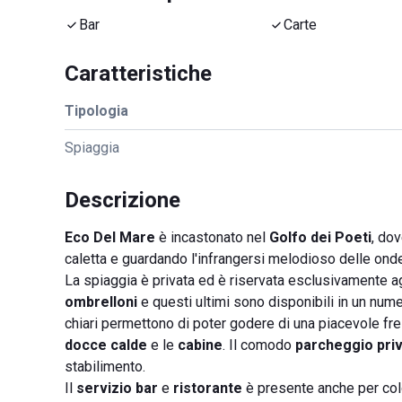
Bar
Carte
Caratteristiche
Tipologia
Spiaggia
Descrizione
Eco Del Mare
è incastonato nel
Golfo dei Poeti
, do
caletta e guardando l'infrangersi melodioso delle ond
La spiaggia è privata ed è riservata esclusivamente agli
ombrelloni
e questi ultimi sono disponibili in un numer
chiari permettono di poter godere di una piacevole fres
docce calde
e le
cabine
. Il comodo
parcheggio pri
stabilimento.
Il
servizio bar
e
ristorante
è presente anche per colo