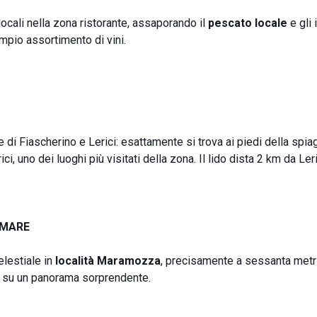
 locali nella zona ristorante, assaporando il
pescato locale
e gli 
ampio assortimento di vini.
e di Fiascherino e Lerici: esattamente si trova ai piedi della spia
i, uno dei luoghi più visitati della zona. Il lido dista 2 km da Leri
 MARE
elestiale in
località
Maramozza
, precisamente a sessanta metri
ni su un panorama sorprendente.