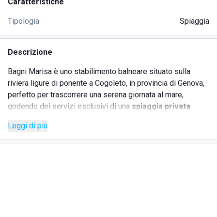
Caratteristiche
Tipologia
Spiaggia
Descrizione
Bagni Marisa è uno stabilimento balneare situato sulla
riviera ligure di ponente a Cogoleto, in provincia di Genova,
perfetto per trascorrere una serena giornata al mare,
godendo dei servizi esclusivi di una
spiaggia privata
attrezzata
e gustando prelibatezze della cucina tipica
Leggi di più
locale. Il lido non presenta barriere ed è facilmente
accessibile ai disabili
e offre assistenza ai bagnanti con
personale qualificato al salvataggio. Ideale per famiglie e
comitive con bambini, la struttura mette a disposizione
degli ospiti:
area giochi
noleggio ombrelloni e lettini