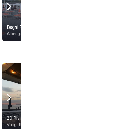
Bagni Rio
Camping Gallinara
Albenga
Albenga
20 Riviera
Bagni Madonnetta
Varigotti
Vado Ligure