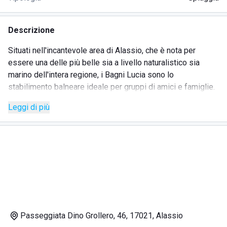
Descrizione
Situati nell'incantevole area di Alassio, che è nota per
essere una delle più belle sia a livello naturalistico sia
marino dell'intera regione, i Bagni Lucia sono lo
stabilimento balneare ideale per gruppi di amici e famiglie.
Se siete alla ricerca di qualche giorno di tranquillità, in
Leggi di più
questo lido troverete una spiaggia strutturata e organizzata
alla perfezione: la mission di personale e gestori, infatti, è
quella di prestare estrema attenzione ai dettagli, offrire
servizi sempre all'altezza degli ospiti e non far mancare
loro nulla.
Adatti sia per compagnie sia per famiglie, ai Bagni Lucia
dovrete prenotare lettini, ombrelloni, sdraio e cabine, per
poi pensare solamente ad abbronzarvi godendovi il sole.
Il mare è uno dei più belli del Paese, ogni anno la riviera
Passeggiata Dino Grollero, 46, 17021, Alassio
ligure attira centinaia di migliaia di persone e in particolare,