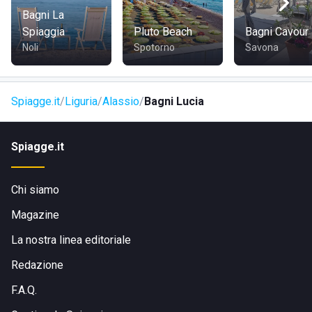
ricca di storia e cultura.
Bagni La
Fate tappa anche nella bella Savona, qui le attrazioni
Spiaggia
Pluto Beach
Bagni Cavour
turistiche sono tantissime e magari approfittate per fare
Noli
Spotorno
Savona
shopping nei suoi tanti negozi e botteghe.
Spiagge.it
Liguria
Alassio
Bagni Lucia
Spiagge.it
Chi siamo
Magazine
La nostra linea editoriale
Redazione
F.A.Q.