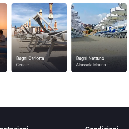
Bagni Carlotta
Bagni Nettuno
Ceriale
Albissola Marina