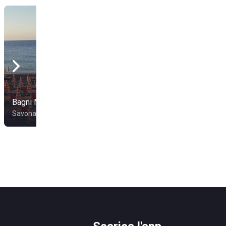
Bagni Nilo
Bagni Colombo
Savona
Albissola Marina