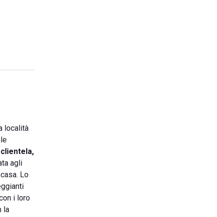
 località
ale
a
clientela,
ta agli
 casa. Lo
ggianti
on i loro
 la