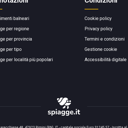
notazioni
Condizioni
limenti balneari
Cookie policy
ge per regione
Privacy policy
ge per provincia
Termini e condizioni
ge per tipo
Gestione cookie
ge per località più popolari
Accessibilità digitale
arecchiese 48, 47923 Rimini (RN), IT - capitale sociale Euro 31245,57 - Iscritta al