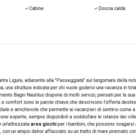
Cabine
Doccia calda
tra Ligure, adiacente alla ''Passeggiata'' sul lungomare della nota
us
, una struttura indicata per chi vuole godersi una vacanza in tot
limento Bagni Nautilus dispone di molti servizi, pensati per la su
tà e comfort sono le parole chiave che descrivono l'offerta destina
diale e amichevole che permette ai vacanzieri di sentirsi come a
ne esperte, sempre disponibili a soddisfare le istanze dei ville
'è un'attrezzata
area giochi
per i bambini, che possono svagarsi c
r
, con un ampio dehor affacciato su un tratto di mare premiato con