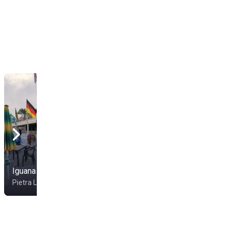
Iguana Beach
Bagni Lo Scoglio
Pietra Ligure
Pietra Ligure