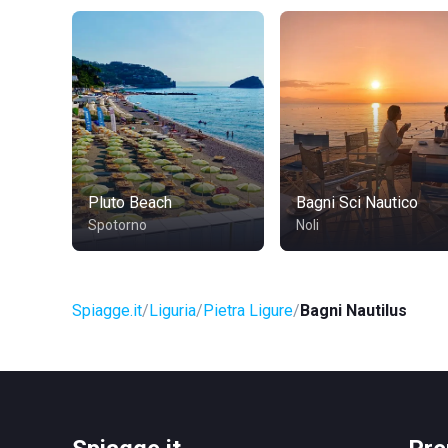
Pluto Beach
Bagni Sci Nautico
Spotorno
Noli
Spiagge.it
Liguria
Pietra Ligure
Bagni Nautilus