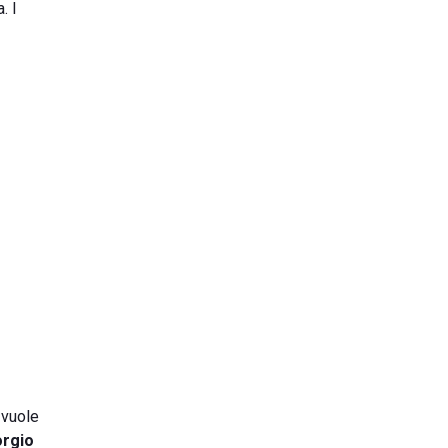
. I
 vuole
orgio