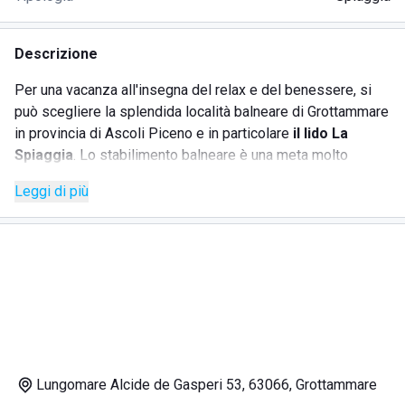
Descrizione
Per una vacanza all'insegna del relax e del benessere, si
può scegliere la splendida località balneare di Grottammare
in provincia di Ascoli Piceno e in particolare
il lido La
Spiaggia
. Lo stabilimento balneare è una meta molto
apprezzata dai turisti per i servizi esclusivi offerti e la
Leggi di più
disponibilità dello staff.
Il lido La Spiaggia si snoda lungo un'ampia distesa di
sabbia dorata ed è bagnato dalle acque pulite e cristalline
del mare Adriatico. Presso
lo stabilimento balneare
è
possibile noleggiare ombrelloni, sedie sdraio, lettini e
spogliatoi e usufruire del parcheggio custodito. Per
consentire agli ospiti una maggiore privacy, sono presenti
diverse aree relax con poltroncine, divani e divisori.
Lungomare Alcide de Gasperi 53, 63066, Grottammare