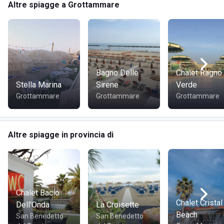
Altre spiagge a Grottammare
Bagno Delle
Chalet Ragno
Stella Marina
Sirene
Verde
Grottammare
Grottammare
Grottammare
Altre spiagge in provincia di
Chalet Bacio
Chalet Cristal
Dell'Onda
La Croisette
Beach
San Benedetto
San Benedetto