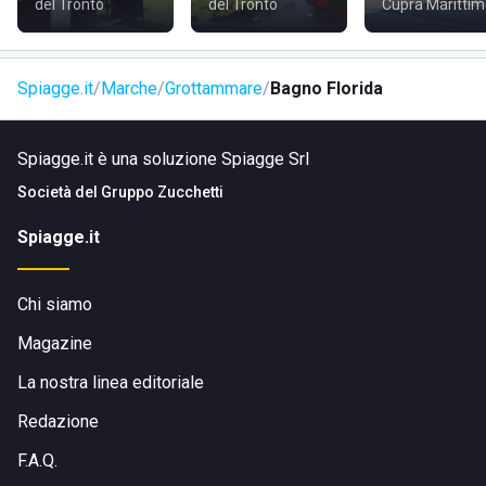
del Tronto
del Tronto
Cupra Maritti
Spiagge.it
Marche
Grottammare
Bagno Florida
Spiagge.it è una soluzione Spiagge Srl
Società del
Gruppo Zucchetti
Spiagge.it
Chi siamo
Magazine
La nostra linea editoriale
Redazione
F.A.Q.