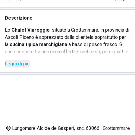
Descrizione
Lo
Chalet Viareggio
, situato a Grottammare, in provincia di
Ascoli Piceno è apprezzato dalla clientela soprattutto per
la
cucina tipica marchigiana
a base di pesce fresco. Si
può scegliere tra una ricca offerta di antipasti, primi piatti e
secondi piatti che riescono a soddisfare le esigenze di
Leggi di più
qualsiasi palato, nonostante la semplicità della cucina dello
chef. Lo Chalet Viareggio mette a disposizione dei
bagnanti il
servizio spiaggia
, con la possibilità di
noleggiare per la stagione estiva lettini, sdraio e
ombrelloni, anche con molto anticipo.
DOVE SI TROVA LO CHALET VIAREGGIO
Lo
Chalet Viareggio
è situato in una zona balneare
Lungomare Alcide de Gasperi, snc, 63066 , Grottammare
tranquilla, poco distante da
San Benedetto del Tronto
. Il