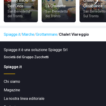
Chalet Bacio
Chalet
Dell'Onda
La Croisette
Casablanca
San Benedetto
San Benedetto
San Benedetto
del Tronto
del Tronto
Sul Tronto
Spiagge.it
Marche
Grottammare
Chalet Viareggio
Spiagge.it è una soluzione Spiagge Srl
Società del
Gruppo Zucchetti
Spiagge.it
Chi siamo
Magazine
La nostra linea editoriale