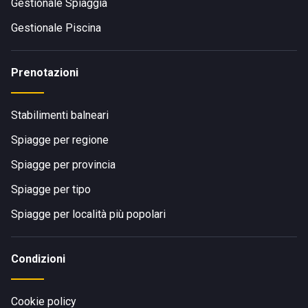
lungomare e si giunge alla spiaggia, percorrendo pochi
Gestionale Spiaggia
passi. Per arrivare a Grottammare si deve seguire la Strada
Gestionale Piscina
Statale 16. L'Hotel Roma offre alla clientela un
parcheggio
interno, dove l'auto può restare posteggiata tra pini e viti
americane. I
bus
extraurbani fermano a pochi metri
Prenotazioni
dall'entrata della struttura.
Stabilimenti balneari
Spiagge per regione
Spiagge per provincia
Spiagge per tipo
Spiagge per località più popolari
Condizioni
Cookie policy