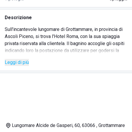
Descrizione
Sull'incantevole lungomare di Grottammare, in provincia di
Ascoli Piceno, si trova l'Hotel Roma, con la sua spiaggia
privata riservata alla clientela. Il bagnino accoglie gli ospiti
indicando loro la postazione da utilizzare per godersi la
giornata in riva al mare. Il luogo è bello e tranquillo, ma
Leggi di più
dotato di tutti i servizi essenziali. Coloro che desiderano
prendere il sole e rilassarsi senza mettere i piedi nella
sabbia, possono contare sul
giardino
, a pochi passi dalla
spiaggia, in cui si trovano comodi lettini e sdraio. Al fresco,
sotto agli alberi di fico e sambuco, ci sono attrezzature per
giocare con i
bambini
oppure sedie e panchine dove
leggere un libro in pace. L'Hotel Roma è di fronte al mare
premiato con la Bandiera Blu e offre agli ospiti una spiaggia
che viene pulita giornalmente ed è dotata di attrezzature di
Lungomare Alcide de Gasperi, 60, 63066 , Grottammare
salvataggio, con bagnini addetti al pronto intervento. Chi