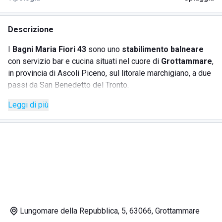
Descrizione
I
Bagni Maria Fiori 43
sono uno
stabilimento balneare
con servizio bar e cucina situati nel cuore di
Grottammare
,
in provincia di Ascoli Piceno, sul litorale marchigiano, a due
passi da San Benedetto del Tronto.
Leggi di più
L'ingresso allo chalet dei Bagni Maria Fiori 43 è proprio sul
lungomare cittadino, e da lì è possibile accedere alla
spiaggia: pulita, ordinata e attrezzata. I bagnanti possono
noleggiare ombrelloni, lettini e sedie
. Docce, bagni e
spogliatoi sono a disposizione della clientela, così come il
wi-fi gratuito
che copre tutta l'area.
I Bagni Maria Fiori 43 sono anche
ristorante
, e
propongono un ricco e gustoso menù sia a pranzo che a
Lungomare della Repubblica, 5, 63066, Grottammare
cena. Il
servizio bar
è garantito dal mattino, e offre ai