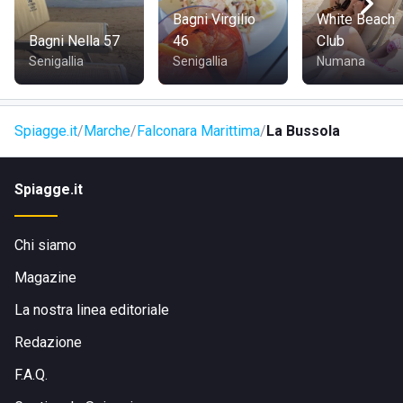
Bagni Virgilio
White Beach
Bagni Nella 57
46
Club
Senigallia
Senigallia
Numana
Spiagge.it
Marche
Falconara Marittima
La Bussola
Spiagge.it
Chi siamo
Magazine
La nostra linea editoriale
Redazione
F.A.Q.