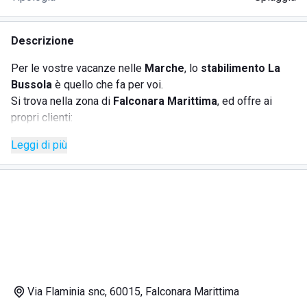
Descrizione
Per le vostre vacanze nelle
Marche
, lo
stabilimento La
Bussola
è quello che fa per voi.
Si trova nella zona di
Falconara Marittima
, ed offre ai
propri clienti:
Leggi di più
un
bar
un
ristorante
per il pranzo
doccia calda
disponibile per i clienti della struttura
ll bar vi servirà ottime colazioni, snack oppure bevande
fresce e gelati. Il ristorante propone ottimi piatti, da gustare
vista mare. Lo stabilimento è ben organizzato e pulito e lo
staff è sempre disponibile ed attento alle esigenze dei
clienti. La spiaggia è dotata di ombrelloni ben distanziati e
Via Flaminia snc, 60015, Falconara Marittima
l'ambiente è davvero rilassante.