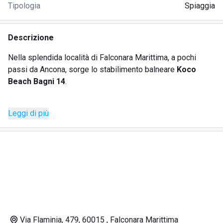
Tipologia
Spiaggia
Descrizione
Nella splendida località di Falconara Marittima, a pochi
passi da Ancona, sorge lo stabilimento balneare
Koco
Beach Bagni 14
.
Sulle lunghe distese di spiaggia della costiera adriatica, la
Leggi di più
struttura è pronta ad accogliere i suoi clienti in un
contesto
di relax e divertimento
, nel pieno stile cordiale e festoso
marchigiano.
Famiglie, coppie o gruppi di amici in vacanza, chiunque
trova posto presso il Koco Beach Bagni 14.
Via Flaminia, 479, 60015 , Falconara Marittima