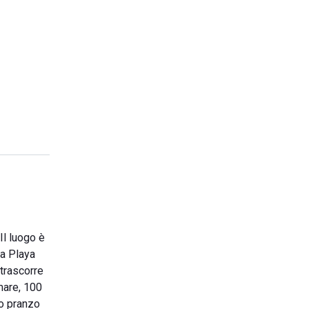
Il luogo è
La Playa
 trascorre
mare, 100
io pranzo