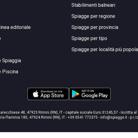
Stabilimenti balneari
Spiagge per regione
linea editoriale
Spiagge per provincia
e
Spiagge per tipo
Spiagge per località più popola
e Spiaggia
e Piscina
arecchiese 48, 47923 Rimini (RN), IT - capitale sociale Euro 31245,57 - Iscritta al
Via Flaminia 180, 47924 Rimini (RN), IT
-
+39 0541 772375
-
info@spiagge.it
- p.i