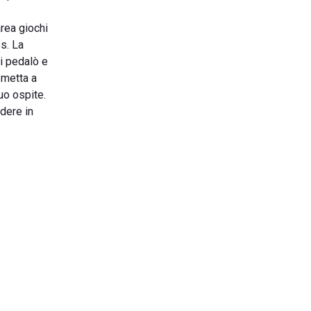
area giochi
s. La
ei pedalò e
 metta a
uo ospite.
dere in