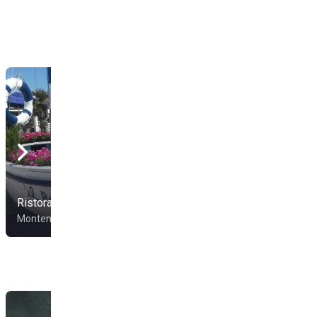
Ristorante Il Bertoldo
Montemarciano