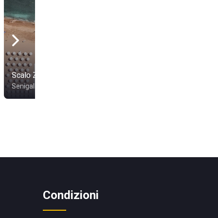
Scalo Zero Village
Maitai
Senigallia
Senigallia
Condizioni