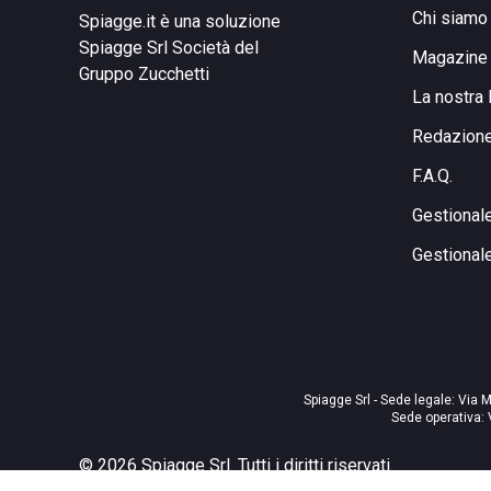
Chi siamo
Spiagge.it è una soluzione
Spiagge Srl
Società del
Magazine
Gruppo Zucchetti
La nostra 
Redazion
F.A.Q.
Gestional
Gestional
Spiagge Srl - Sede legale: Via M
Sede operativa: 
©
2026
Spiagge Srl. Tutti i diritti riservati.