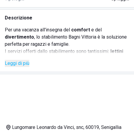
Descrizione
Per una vacanza all'insegna del
comfort
e del
divertimento
, lo stabilimento Bagni Vittoria è la soluzione
perfetta per ragazzi e famiglie.
I servizi offerti dallo stabilimento sono tantissimi:
lettini
ed ombrelloni, aree giochi per i più piccoli, docce calde
Leggi di più
e fredde, cabine-spogliatoio
e molto altro ancora.
Il lido dispone di un
bar
, perfetto per una colazione sul
mare, una bibita fresca, un gelato o un gustoso aperitivo
vista spiaggia!
Organizzazione e gentilezza sono ciò che caratterizzano lo
stabilimento Bagni Vittoria.
DOVE SI TROVA IL LIDO BAGNI VITTORIA
Lungomare Leonardo da Vinci, snc, 60019, Senigallia