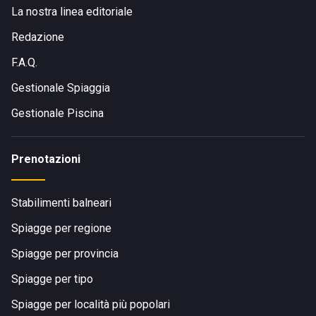
La nostra linea editoriale
Siti sul Lungomare Leonardo da Vinci, a Senigallia
(AN),Italia, i Bagni Blasco 119 sono
comodamente
Redazione
raggiungibili in auto
, vista la lontananza dal centro storico
F.A.Q.
della città di circa 4 km.
Gestionale Spiaggia
Distanza comunque non proibitiva e che può esser
Gestionale Piscina
percorsa, da chi lo desidera, anche con mezzi più
sostenibili come biciclette e monopattini elettrici.
Prenotazioni
Stabilimenti balneari
Spiagge per regione
Spiagge per provincia
Spiagge per tipo
Spiagge per località più popolari