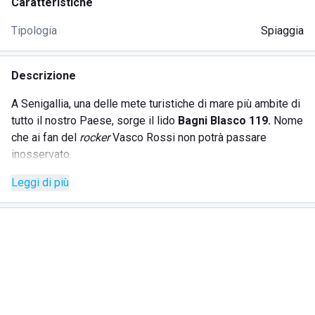
Caratteristiche
Tipologia
Spiaggia
Descrizione
A Senigallia, una delle mete turistiche di mare più ambite di
tutto il nostro Paese, sorge il lido
Bagni Blasco
119.
Nome
che ai fan del
rocker
Vasco Rossi non potrà passare
inosservato.
Leggi di più
Fra le lunghe distese di spiaggia dell'Adriatico, i Bagni
Blasco sono pronti ad accogliervi per le vostre vacanze
estive all'insegna della vita balneare, fatta di
sole, relax e
sano divertimento in riva al mare
.
L'accogliente e cordiale staff dello stabilimento è a
completa disposizione della clientela, per fornire comfort e