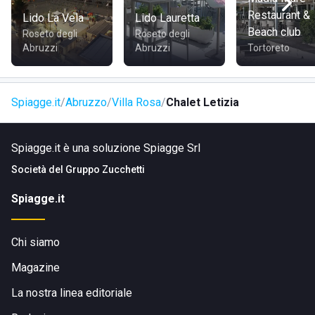
Restaurant &
Lido La Vela
Lido Lauretta
COME RAGGIUNGERE LO STABILIMENTO BALNEARE
Beach club
Roseto degli
Roseto degli
LETIZIA
Abruzzi
Abruzzi
Tortoreto
Spiagge.it
Abruzzo
Villa Rosa
Chalet Letizia
Raggiungere lo stabilimento balneare Letizia è molto facile:
Spiagge.it è una soluzione Spiagge Srl
l'indirizzo
Lungomare Italia, 1, 64014 Villa Rosa TE
si
trova vicino all'uscita Villarosa della strada statale 16 e
Società del
Gruppo Zucchetti
mette a disposizione dei clienti un'ampia area dove
Spiagge.it
parcheggiare, il modo di sgravarli il più possibile dalle
fatiche derivanti dalla ricerca di un posto auto.
Chi siamo
Magazine
La nostra linea editoriale