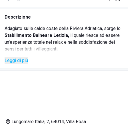
Descrizione
Adagiato sulle calde coste della Riviera Adriatica, sorge lo
Stabilimento Balneare Letizia,
il quale riesce ad essere
un'esperienza totale nel relax e nella soddisfazione dei
sensi per tutti i villeggianti.
Leggi di più
La
spiaggia
antistante il locale è dotata di ombrelloni e
comode sdraio distanziate tra loro. In questo modo si può
garantire la privacy e la sicurezza delle famiglie o delle
coppie. Varie docce calde, infine, permettono ai clienti di
togliersi di dosso la salsedine residua sul corpo fra un
bagno e l'altro.
Il bar e il ristorante hanno una vasta scelta di bevande e cibi
fra cui scegliere, in cui spiccano soprattutto deliziosi
Lungomare Italia, 2, 64014, Villa Rosa
cocktail e piatti a base di pescato del giorno, cucinati e