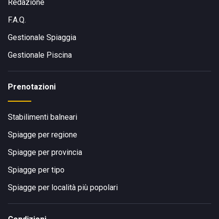
anche una stazione ferroviaria a pochissima distanza, oltre
Redazione
a fermate degli autobus e ottimi collegamenti stradali.
F.A.Q.
Gestionale Spiaggia
Gestionale Piscina
Prenotazioni
Stabilimenti balneari
Spiagge per regione
Spiagge per provincia
Spiagge per tipo
Spiagge per località più popolari