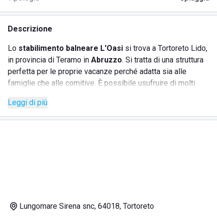
Descrizione
Lo
stabilimento balneare L'Oasi
si trova a Tortoreto Lido,
in provincia di Teramo in
Abruzzo
. Si tratta di una struttura
perfetta per le proprie vacanze perché adatta sia alle
famiglie che alle comitive. È possibile usufruire di molti
servizi come per esempio:
Leggi di più
spiaggia attrezzata;
bar;
ristorante;
noleggio carte da gioco;
doccia calda.
Lungomare Sirena snc, 64018, Tortoreto