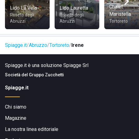
un Acquapark, diversi hotel, bar, ristoranti, edicole e
Chalet
Lido La Vela
Lido Lauretta
farmacie, nei quali acquistare ciò di cui si ha bisogno per
Maristella
Roseto degli
Roseto degli
una bella giornata di mare in compagnia dei propri cari.
Abruzzi
Abruzzi
Tortoreto
Spiagge.it
Abruzzo
Tortoreto
Irene
Spiagge.it è una soluzione Spiagge Srl
Società del
Gruppo Zucchetti
Spiagge.it
Chi siamo
Magazine
La nostra linea editoriale