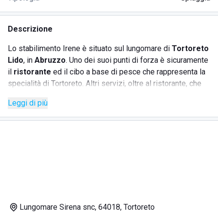
Descrizione
Lo stabilimento Irene è situato sul lungomare di
Tortoreto
Lido
, in
Abruzzo
. Uno dei suoi punti di forza è sicuramente
il
ristorante
ed il cibo a base di pesce che rappresenta la
specialità di Tortoreto. Altri servizi, oltre al ristorante, che
offre lo stabilimento Irene sono:
Leggi di più
-
Bar e tavoli
-
Carte da gioco
-
Doccia calda
-
Lettini ed ombrelloni
da prenotare
Dove si trova lo stabilimento Irene
Lungomare Sirena snc, 64018, Tortoreto
Lo stabilimento Irene è situato lungo il lungomare della